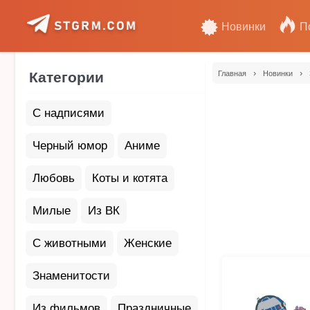
Новинки
П
›
›
Категории
Главная
Новинки
С надписями
Черный юмор
Аниме
Любовь
Коты и котята
Милые
Из ВК
С животными
Женские
Знаменитости
Из фильмов
Праздничные