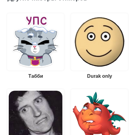
Табби
Durak only