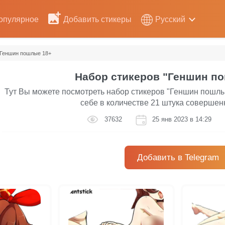
опулярное
Добавить стикеры
Русский
Геншин пошлые 18+
Набор стикеров "Геншин п
Тут Вы можете посмотреть набор стикеров "Геншин пошлы
себе в количестве 21 штука совершен
37632
25 янв 2023 в 14:29
Добавить в Telegram