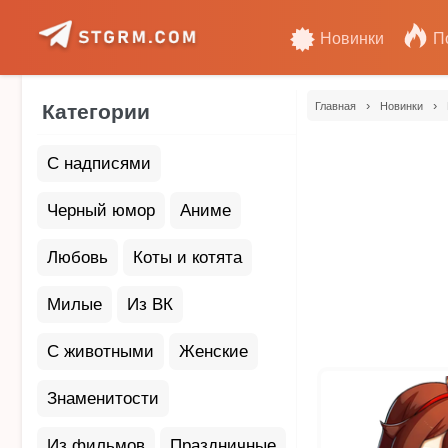
Новинки
П
›
›
Категории
Главная
Новинки
С надписями
Черный юмор
Аниме
Любовь
Коты и котята
Милые
Из ВК
С животными
Женские
Знаменитости
Из фильмов
Праздничные