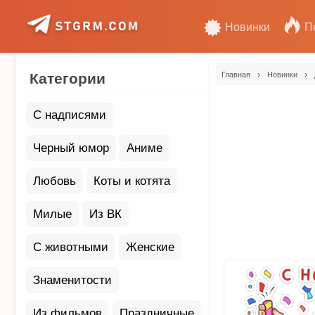
Новинки
П
›
›
Категории
Главная
Новинки
С надписями
Черный юмор
Аниме
Любовь
Коты и котята
Милые
Из ВК
С животными
Женские
Знаменитости
Из фильмов
Праздничные