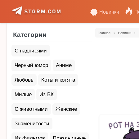
Новинки
П
›
›
Категории
Главная
Новинки
С надписями
Черный юмор
Аниме
Любовь
Коты и котята
Милые
Из ВК
С животными
Женские
Знаменитости
Из фильмов
Праздничные