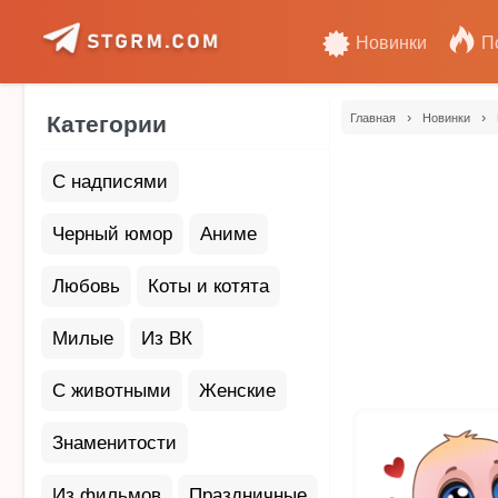
Новинки
П
›
›
Категории
Главная
Новинки
С надписями
Черный юмор
Аниме
Любовь
Коты и котята
Милые
Из ВК
С животными
Женские
Знаменитости
Из фильмов
Праздничные