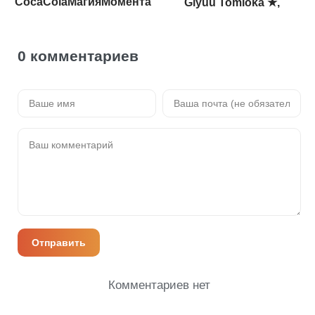
CocaColaМагияМомента
Giyuu Tomioka ★,
0 комментариев
Отправить
Комментариев нет