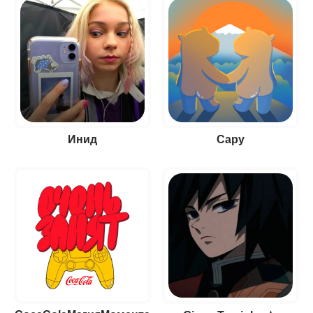
Инид
Capy