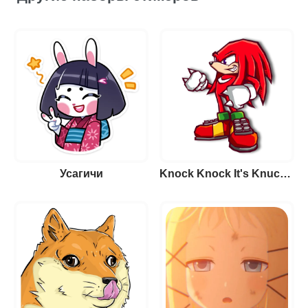
Усагичи
Knock Knock It's Knuckles