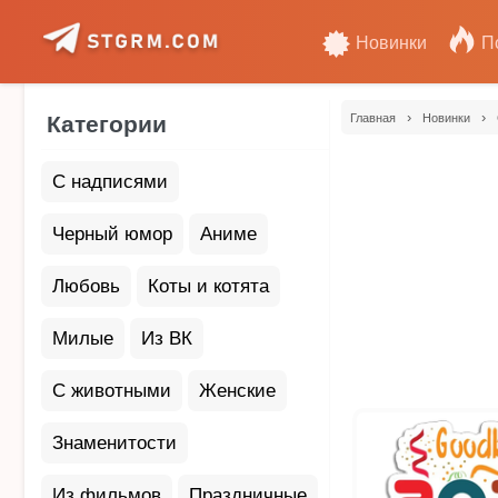
Новинки
П
›
›
Категории
Главная
Новинки
С надписями
Черный юмор
Аниме
Любовь
Коты и котята
Милые
Из ВК
С животными
Женские
Знаменитости
Из фильмов
Праздничные