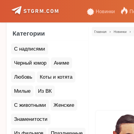
Новинки
П
›
›
Категории
Главная
Новинки
С надписями
Черный юмор
Аниме
Любовь
Коты и котята
Милые
Из ВК
С животными
Женские
Знаменитости
Из фильмов
Праздничные