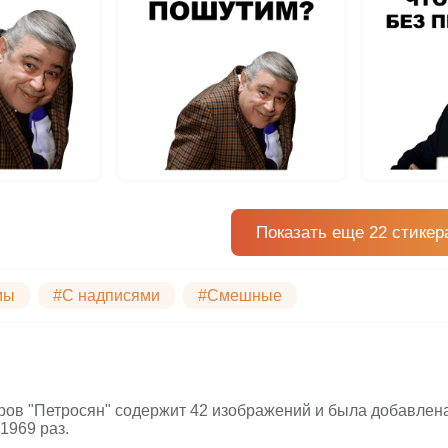
Показать еще 22 стикер
мы
#С надписями
#Смешные
ров "Петросян" содержит 42 изображений и была добавлена 
1969 раз.