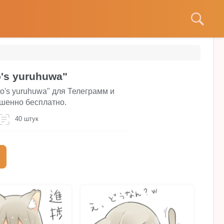
's yuruhuwa"
o's yuruhuwa" для Телеграмм и
ршенно бесплатно.
40 штук