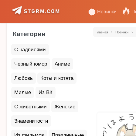
Новинки
П
›
›
Категории
Главная
Новинки
С надписями
Черный юмор
Аниме
Любовь
Коты и котята
Милые
Из ВК
С животными
Женские
Знаменитости
Из фильмов
Праздничные