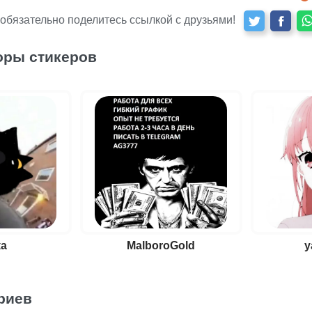
 обязательно поделитесь ссылкой с друзьями!
оры стикеров
ка
MalboroGold
y
риев