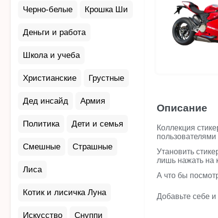
Черно-белые
Крошка Ши
Деньги и работа
Школа и учеба
Христианские
Грустные
Дед инсайд
Армия
Описание
Политика
Дети и семья
Коллекция стике
пользователями 
Смешные
Страшные
Утановить стике
лишь нажать на 
Лиса
А что бы посмот
Котик и лисичка Луна
Добавьте себе и
Искусство
Снуппи