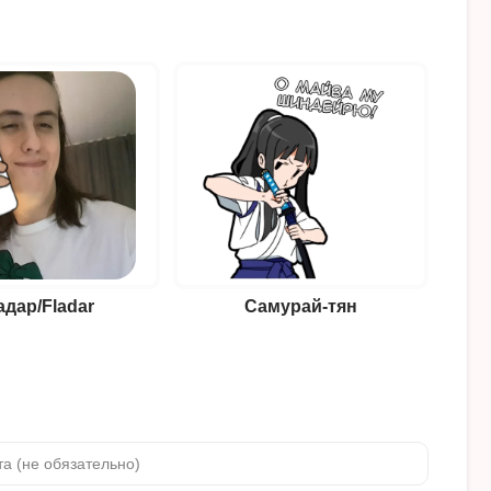
дар/Fladar
Самурай-тян