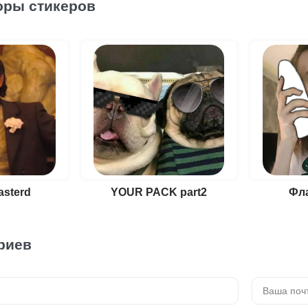
оры стикеров
sterd
YOUR PACK part2
Фла
риев