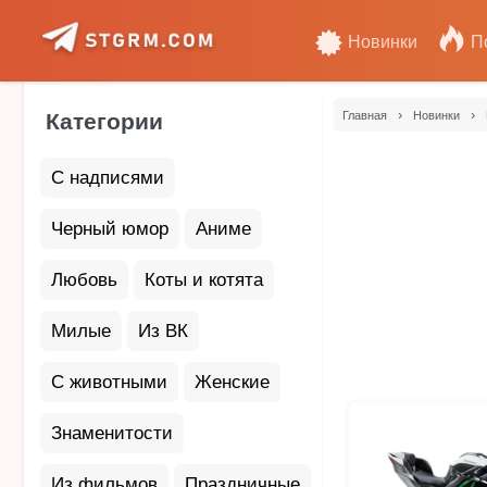
Новинки
П
›
›
Категории
Главная
Новинки
С надписями
Черный юмор
Аниме
Любовь
Коты и котята
Милые
Из ВК
С животными
Женские
Знаменитости
Из фильмов
Праздничные