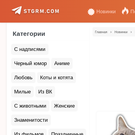
Новинки
П
›
›
Категории
Главная
Новинки
С надписями
Черный юмор
Аниме
Любовь
Коты и котята
Милые
Из ВК
С животными
Женские
Знаменитости
Из фильмов
Праздничные