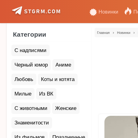
Новинки
П
›
›
Категории
Главная
Новинки
С надписями
Черный юмор
Аниме
Любовь
Коты и котята
Милые
Из ВК
С животными
Женские
Знаменитости
Из фильмов
Праздничные