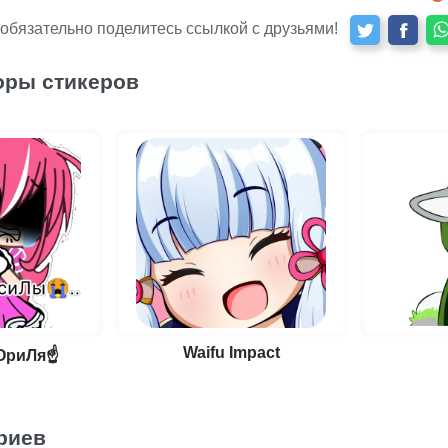
 обязательно поделитесь ссылкой с друзьями!
оры стикеров
Waifu Impact
ОриЛя☝️
риев