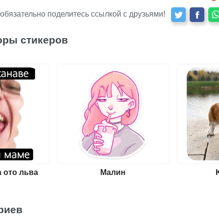
 обязательно поделитесь ссылкой с друзьями!
оры стикеров
 ото льва
Малин
риев