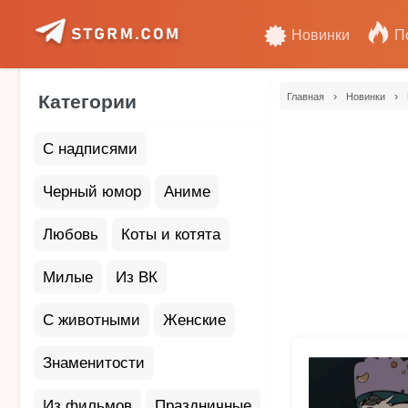
Новинки
П
›
›
Категории
Главная
Новинки
С надписями
Черный юмор
Аниме
Любовь
Коты и котята
Милые
Из ВК
С животными
Женские
Знаменитости
Из фильмов
Праздничные