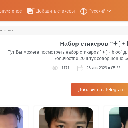
опулярное
Добавить стикеры
Русский
✦ ָ ֙⋆ bloo
Набор стикеров "✦ ָ ֙⋆ 
Тут Вы можете посмотреть набор стикеров "✦ ָ ֙⋆ bloo" 
количестве 20 штук совершенно б
1171
28 янв 2023 в 05:22
Добавить в Telegram