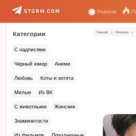
Новинки
П
›
›
Категории
Главная
Новинки
С надписями
Черный юмор
Аниме
Любовь
Коты и котята
Милые
Из ВК
С животными
Женские
Знаменитости
Из фильмов
Праздничные