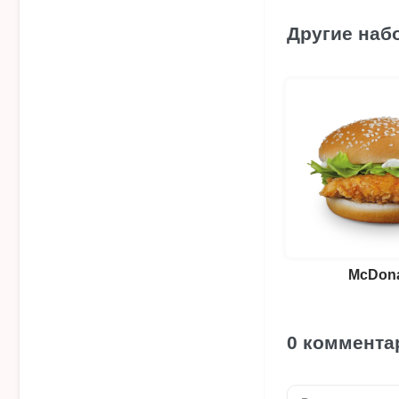
Другие наб
McDon
0 коммента