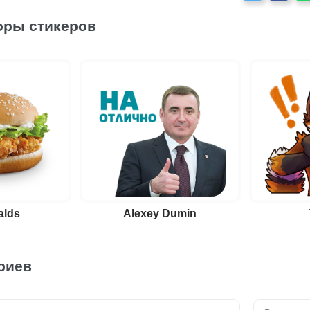
оры стикеров
alds
Alexey Dumin
риев